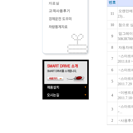
번호
오랜만에 
11
23)...
10
첨으로 상
업그레이드
9
50KIR7800
8
자동차에 필
<스마트
7
2011.8.8 >.
6
<스마트에코
<스마트에
5
2011.7.29 
<이벤트로
4
2011.7.18>
<스마트에
3
>...
2
<사용후기