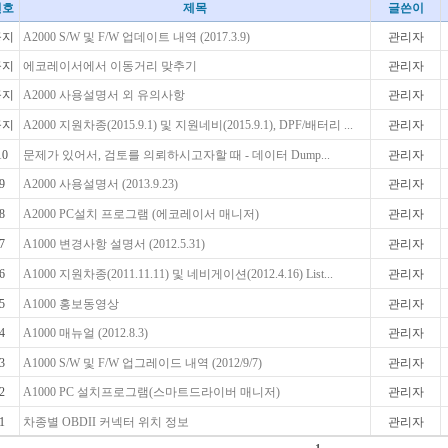
번호
제목
글쓴이
공지
A2000 S/W 및 F/W 업데이트 내역 (2017.3.9)
관리자
공지
에코레이서에서 이동거리 맞추기
관리자
공지
A2000 사용설명서 외 유의사항
관리자
공지
A2000 지원차종(2015.9.1) 및 지원네비(2015.9.1), DPF/배터리 ...
관리자
10
문제가 있어서, 검토를 의뢰하시고자할 때 - 데이터 Dump...
관리자
9
A2000 사용설명서 (2013.9.23)
관리자
8
A2000 PC설치 프로그램 (에코레이서 매니저)
관리자
7
A1000 변경사항 설명서 (2012.5.31)
관리자
6
A1000 지원차종(2011.11.11) 및 네비게이션(2012.4.16) List...
관리자
5
A1000 홍보동영상
관리자
4
A1000 매뉴얼 (2012.8.3)
관리자
3
A1000 S/W 및 F/W 업그레이드 내역 (2012/9/7)
관리자
2
A1000 PC 설치프로그램(스마트드라이버 매니저)
관리자
1
차종별 OBDII 커넥터 위치 정보
관리자