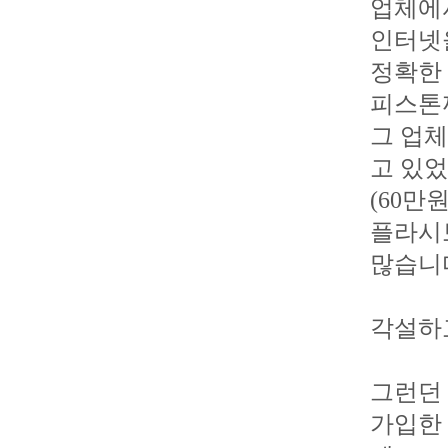
업체에
인터넷
정확한
피스톤
그 업체
고 있었
(60만
플라시
많습니
각설하
그런던
가입한 다음