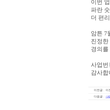
이번 
파란 
더 편
암튼 
진정한
경의를 
사업번
감사합
이전글 :
이
다음글 :
<사