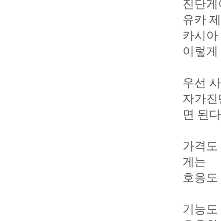
진단게
유카 
카시아
이렇게 
우선 
자가진단
면 된
가격도
게는
호응도
기능도