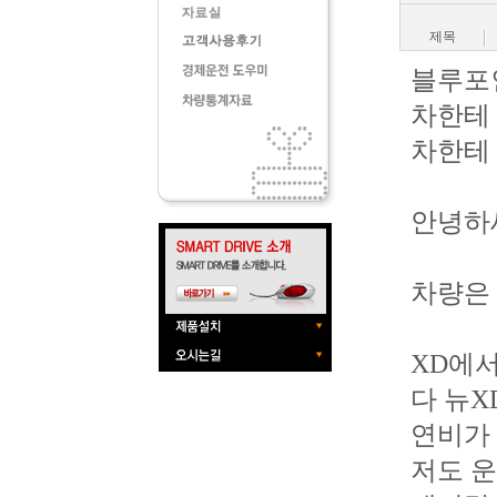
제목
블루포인
차한테 
차한테 
안녕하
차량은 
XD에
다 뉴X
연비가
저도 