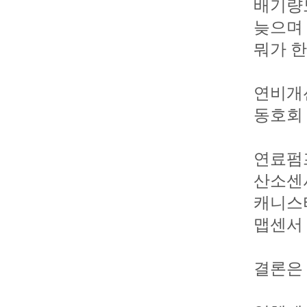
배기량도
늦으며
뭐가 한
연비개
동호회 
연료펌
산소센서
캐니스
맵센서
결론은 